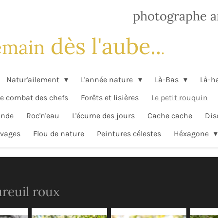
..................................../.......
photographe a
dès l'aube..
main
.
Natur'ailement
L'année nature
Là-Bas
Là-h
Le combat des chefs
Forêts et lisières
Le petit rouquin
'onde
Roc'n'eau
L'écume des jours
Cache cache
Dis
vages
Flou de nature
Peintures célestes
Héxagone
ureuil roux