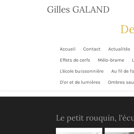
Gilles GALAND
Passer
............
au
contenu
De
.................................................
principal
Accueil
Contact
Actualités
Effets de cerfs
Mélo-brame
L'école buissonnière
Au fil de l
D'or et de lumières
Ombres sau
Le petit rouquin, l'éc